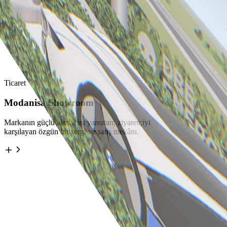
Ticaret
Modanisa Showroom
Markanın güçlü kimliğini yansıtan, ziyaretçiyi
karşılayan özgün bir sergi ve satış mekânı.