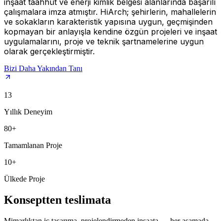
inşaat taahhüt ve enerji kimlik belgesi alanlarında başarılı
çalışmalara imza atmıştır. HiArch; şehirlerin, mahallelerin
ve sokakların karakteristik yapısına uygun, geçmişinden
kopmayan bir anlayışla kendine özgün projeleri ve inşaat
uygulamalarını, proje ve teknik şartnamelerine uygun
olarak gerçekleştirmiştir.
Bizi Daha Yakından Tanı
13
Yıllık Deneyim
80+
Tamamlanan Proje
10+
Ülkede Proje
Konseptten teslimata
Mimarlıktan iç tasarıma, projelendirmeden inşaata — her aşamada