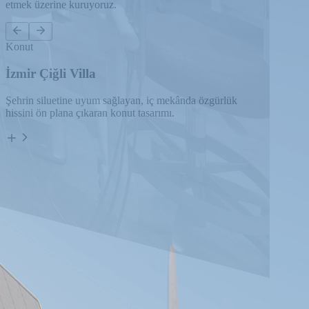
etmek üzerine kuruyoruz.
Konut
İzmir Çiğli Villa
Şehrin siluetine uyum sağlayan, iç mekânda özgürlük
hissini ön plana çıkaran konut tasarımı.