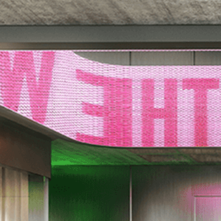
yüksek standartlarla tamamlıyoruz. Deneyimli ekibimizle
sahadan teslimata her adımda güvenilir bir iş ortağıyız.
Sadece mekan değil,
deneyim
tasarlıyoruz.