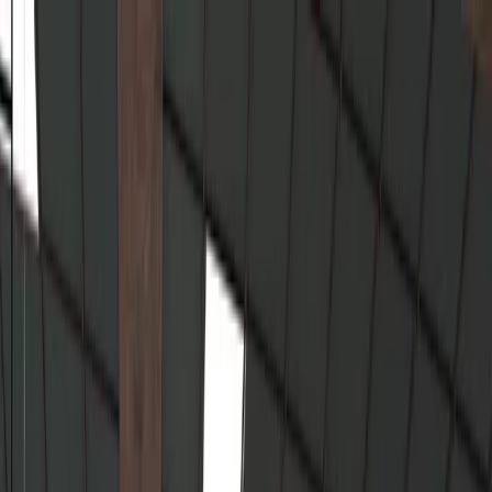
Ana Sayfa
Hakkımızda
Hizmetler
Projeler
İletişim
tr
en
Projeni Anlat
tr
en
MEKANIN
RUHU
Geçmişten Geleceğe Mimarlık
Projelerimizi Keşfet