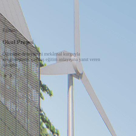
Eğitim
Okul Projesi
Öğrenme deneyimini mekânsal kurguyla
zenginleştiren, çağdaş eğitim anlayışına yanıt veren
kampüs.