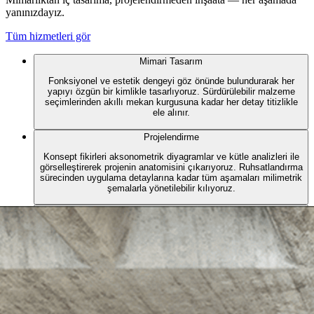
yanınızdayız.
Tüm hizmetleri gör
Mimari Tasarım
Fonksiyonel ve estetik dengeyi göz önünde bulundurarak her
yapıyı özgün bir kimlikle tasarlıyoruz. Sürdürülebilir malzeme
seçimlerinden akıllı mekan kurgusuna kadar her detay titizlikle
ele alınır.
Projelendirme
Konsept fikirleri aksonometrik diyagramlar ve kütle analizleri ile
görselleştirerek projenin anatomisini çıkarıyoruz. Ruhsatlandırma
sürecinden uygulama detaylarına kadar tüm aşamaları milimetrik
şemalarla yönetilebilir kılıyoruz.
İç Mekan
Estetik ve fonksiyonelliği buluşturarak yaşam alanlarınıza
benzersiz bir karakter katıyoruz. Mobilyadan dokuya,
aydınlatmadan renk paletine her öğe bütünleşik bir deneyim için
seçilir.
İnşaat Taahhüt
Güvenli ve kaliteli inşaat çözümleriyle her projeyi zamanında ve